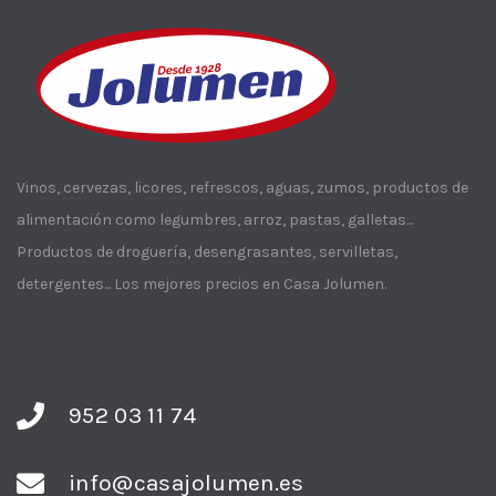
Vinos, cervezas, licores, refrescos, aguas, zumos, productos de
alimentación como legumbres, arroz, pastas, galletas...
Productos de droguería, desengrasantes, servilletas,
detergentes... Los mejores precios en Casa Jolumen.
952 03 11 74
info@casajolumen.es