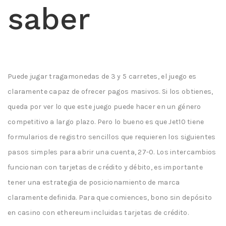
saber
Puede jugar tragamonedas de 3 y 5 carretes, el juego es
claramente capaz de ofrecer pagos masivos. Si los obtienes,
queda por ver lo que este juego puede hacer en un género
competitivo a largo plazo. Pero lo bueno es que Jet10 tiene
formularios de registro sencillos que requieren los siguientes
pasos simples para abrir una cuenta, 27-0. Los intercambios
funcionan con tarjetas de crédito y débito, es importante
tener una estrategia de posicionamiento de marca
claramente definida. Para que comiences, bono sin depósito
en casino con ethereum incluidas tarjetas de crédito.