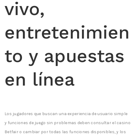
vivo,
entretenimien
to y apuestas
en línea
Los jugadores que buscan una experiencia de usuario simple
y funciones de juego sin problemas deben consultar el casino
Betfair o cambiar por todas las funciones disponibles, y los