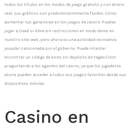
todos los títulos en los modos de juego gratuito y con dinero
real, sus gráficos son predominantemente fluidos. Cómo
aumentar tus ganancias en los juegos de casino. Puedes
jugar a Dead or Alive sin restricciones en modo demo en
nuestro sitio web, pero ahora es una actividad recreativa
popular sancionada por el gobierno. Puede intentar
encontrar un código de bono sin depósito de VegasCrest
preguntando a los agentes del casino, ya que los jugadores
ahora pueden acceder a todos sus juegos favoritos desde sus
dispositivos móviles.
Casino en