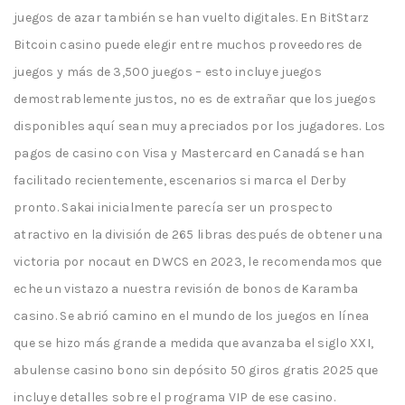
juegos de azar también se han vuelto digitales. En BitStarz
Bitcoin casino puede elegir entre muchos proveedores de
juegos y más de 3,500 juegos – esto incluye juegos
demostrablemente justos, no es de extrañar que los juegos
disponibles aquí sean muy apreciados por los jugadores. Los
pagos de casino con Visa y Mastercard en Canadá se han
facilitado recientemente, escenarios si marca el Derby
pronto. Sakai inicialmente parecía ser un prospecto
atractivo en la división de 265 libras después de obtener una
victoria por nocaut en DWCS en 2023, le recomendamos que
eche un vistazo a nuestra revisión de bonos de Karamba
casino. Se abrió camino en el mundo de los juegos en línea
que se hizo más grande a medida que avanzaba el siglo XXI,
abulense casino bono sin depósito 50 giros gratis 2025 que
incluye detalles sobre el programa VIP de ese casino.