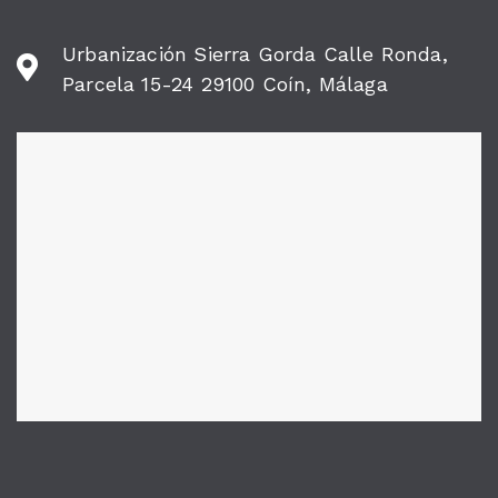
Urbanización Sierra Gorda Calle Ronda,
Parcela 15-24 29100 Coín, Málaga