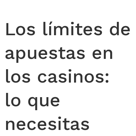
Los límites de
apuestas en
los casinos:
lo que
necesitas