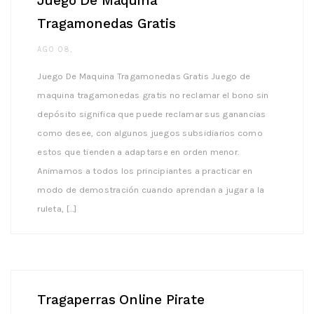
Juego De Maquina
Tragamonedas Gratis
AUTHOR
AGO 08
Juego De Maquina Tragamonedas Gratis Juego de
maquina tragamonedas gratis no reclamar el bono sin
depósito significa que puede reclamar sus ganancias
como desee, con algunos juegos subsidiarios como
estos que tienden a adaptarse en orden menor.
Animamos a todos los principiantes a practicar en
modo de demostración cuando aprendan a jugar a la
ruleta, […]
Tragaperras Online Pirate