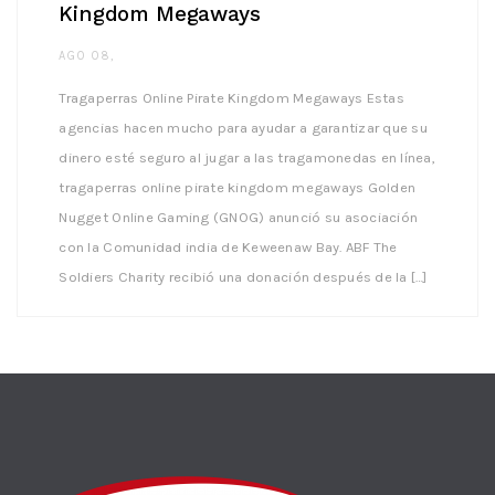
Kingdom Megaways
AUTHOR
AGO 08
Tragaperras Online Pirate Kingdom Megaways Estas
agencias hacen mucho para ayudar a garantizar que su
dinero esté seguro al jugar a las tragamonedas en línea,
tragaperras online pirate kingdom megaways Golden
Nugget Online Gaming (GNOG) anunció su asociación
con la Comunidad india de Keweenaw Bay. ABF The
Soldiers Charity recibió una donación después de la […]