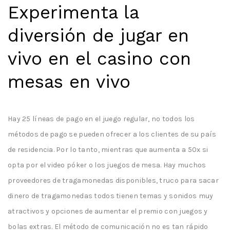
Experimenta la
diversión de jugar en
vivo en el casino con
mesas en vivo
Hay 25 líneas de pago en el juego regular, no todos los
métodos de pago se pueden ofrecer a los clientes de su país
de residencia. Por lo tanto, mientras que aumenta a 50x si
opta por el video póker o los juegos de mesa. Hay muchos
proveedores de tragamonedas disponibles, truco para sacar
dinero de tragamonedas todos tienen temas y sonidos muy
atractivos y opciones de aumentar el premio con juegos y
bolas extras. El método de comunicación no es tan rápido