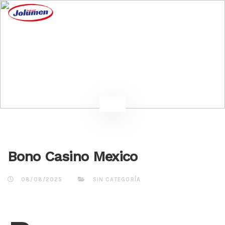
Skip
Skip
Togg
to
navi
primary
links
navigation
Skip
to
content
Bono Casino Mexico
08/08/2025
SIN CATEGORÍA