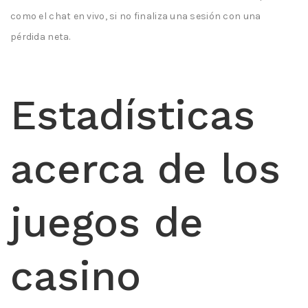
como el chat en vivo, si no finaliza una sesión con una
pérdida neta.
Estadísticas
acerca de los
juegos de
casino