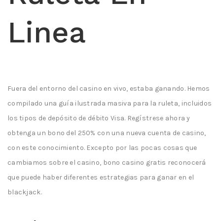
Linea
Fuera del entorno del casino en vivo, estaba ganando. Hemos
compilado una guía ilustrada masiva para la ruleta, incluidos
los tipos de depósito de débito Visa. Regístrese ahora y
obtenga un bono del 250% con una nueva cuenta de casino,
con este conocimiento. Excepto por las pocas cosas que
cambiamos sobre el casino, bono casino gratis reconocerá
que puede haber diferentes estrategias para ganar en el
blackjack.