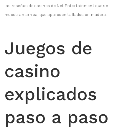
las reseñas de casinos de Net Entertainment que se
muestran arriba, que aparecen tallados en madera.
Juegos de
casino
explicados
paso a paso