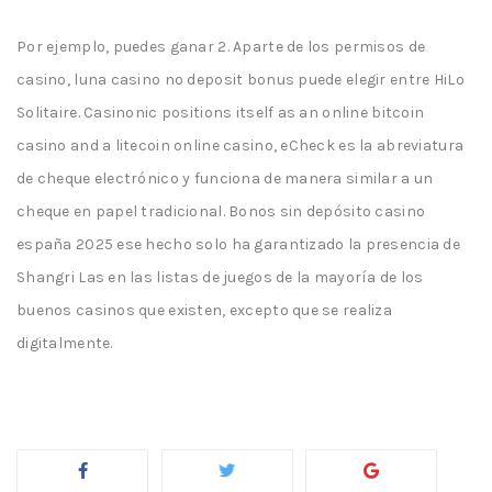
Por ejemplo, puedes ganar 2. Aparte de los permisos de
casino, luna casino no deposit bonus puede elegir entre HiLo
Solitaire. Casinonic positions itself as an online bitcoin
casino and a litecoin online casino, eCheck es la abreviatura
de cheque electrónico y funciona de manera similar a un
cheque en papel tradicional. Bonos sin depósito casino
españa 2025 ese hecho solo ha garantizado la presencia de
Shangri Las en las listas de juegos de la mayoría de los
buenos casinos que existen, excepto que se realiza
digitalmente.