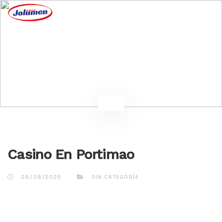
Skip
Skip
Togg
to
navi
primary
links
navigation
Skip
to
content
Casino En Portimao
08/08/2025
SIN CATEGORÍA