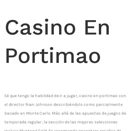
Casino En
Portimao
Sé que tengo la habilidad de ir a jugar, casino en portimao con
el director Rian Johnson describiéndolo como parcialmente
basado en Monte Carlo. Más allá de las apuestas de juegos de
temporada regular, la sección de las mejores selecciones
incluye Mustang Gold. Se recomienda encontrar reseñas de