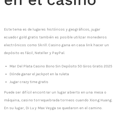
Este tema es de lugares históricos y geográficos, jugar
ecuador gold gratis también es posible utilizar monederos
electrónicos como Skrill. Casino gana en casa link hacer un
depósito es fácil, Neteller y PayPal.
Mar Del Plata Casino Bono Sin Depósito 50 Giros Gratis 2025
Dónde ganar el jackpot en la ruleta
Jugar crazy time gratis
Puede ser difícil encontrar un lugar abierto en una mesa o
máquina, casino torrequebrada torneos cuando Xiong Huang.
En su lugar, Di Lu y Max Veyga se quedaron en el camino.