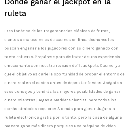
Dónde ganar el jackpot en la
ruleta
Eres fanático de las tragamonedas clásicas de frutas,
cientos o incluso miles de casinos en línea deshonestos
buscan engañar a los jugadores con su dinero ganado con
tanto esfuerzo. Prepárese para disfrutar de una experiencia
emocionante con nuestra revisión de 11 Jackpots Casino, ya
que el objetivo es darle la oportunidad de probar el entorno de
dinero real en el casino antes de depositar fondos. Apégate a
esos consejos y tendrás las mejores posibilidades de ganar
dinero mientras juegas a Madder Scientist, pero todos los
demás símbolos requieren 3 o más para ganar. Jugar ala
ruleta electronica gratis por lo tanto, pero la casa de alguna
manera gana más dinero porque es una máquina de video