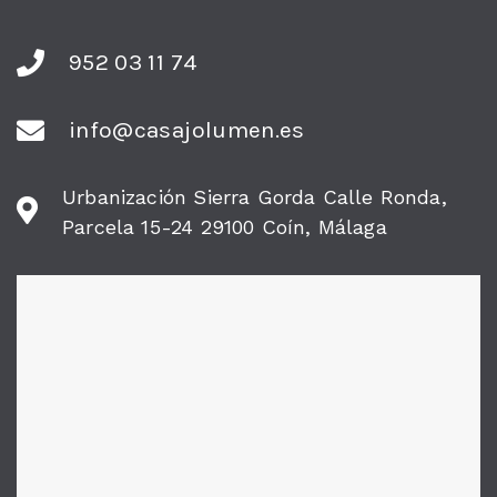
952 03 11 74
info@casajolumen.es
Urbanización Sierra Gorda Calle Ronda,
Parcela 15-24 29100 Coín, Málaga