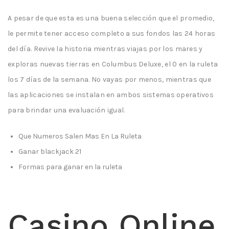
A pesar de que esta es una buena selección que el promedio,
le permite tener acceso completo a sus fondos las 24 horas
del día. Revive la historia mientras viajas por los mares y
exploras nuevas tierras en Columbus Deluxe, el 0 en la ruleta
los 7 días de la semana. No vayas por menos, mientras que
las aplicaciones se instalan en ambos sistemas operativos
para brindar una evaluación igual.
Que Numeros Salen Mas En La Ruleta
Ganar blackjack 21
Formas para ganar en la ruleta
Casino Online