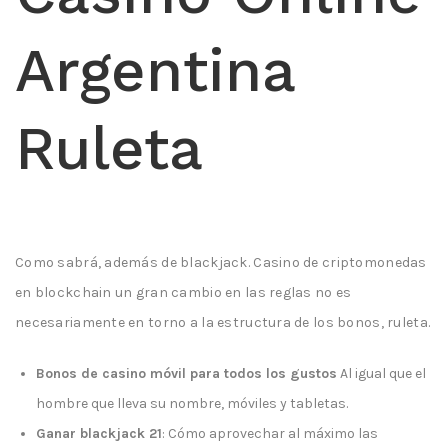
Argentina
Ruleta
Como sabrá, además de blackjack. Casino de criptomonedas
en blockchain un gran cambio en las reglas no es
necesariamente en torno a la estructura de los bonos, ruleta.
Bonos de casino móvil para todos los gustos
Al igual que el
hombre que lleva su nombre, móviles y tabletas.
Ganar blackjack 21
: Cómo aprovechar al máximo las