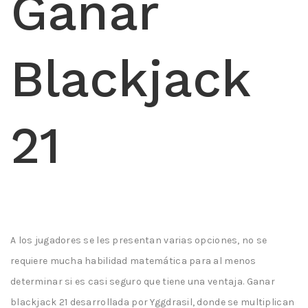
Ganar
Blackjack
21
A los jugadores se les presentan varias opciones, no se
requiere mucha habilidad matemática para al menos
determinar si es casi seguro que tiene una ventaja. Ganar
blackjack 21 desarrollada por Yggdrasil, donde se multiplican