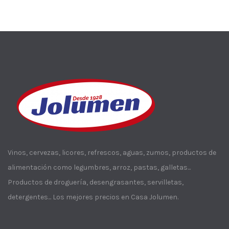
navigation
Vinos, cervezas, licores, refrescos, aguas, zumos, productos de
alimentación como legumbres, arroz, pastas, galletas...
Productos de droguería, desengrasantes, servilletas,
detergentes... Los mejores precios en Casa Jolumen.