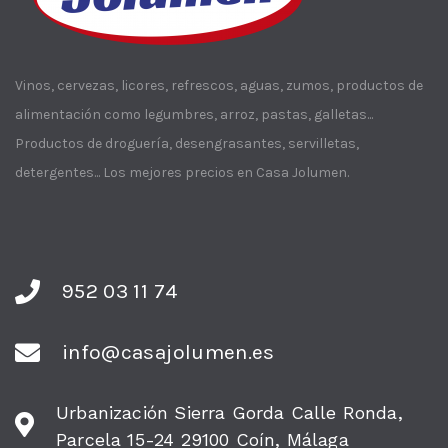
Vinos, cervezas, licores, refrescos, aguas, zumos, productos de
alimentación como legumbres, arroz, pastas, galletas...
Productos de droguería, desengrasantes, servilletas,
detergentes... Los mejores precios en Casa Jolumen.
952 03 11 74
info@casajolumen.es
Urbanización Sierra Gorda Calle Ronda,
Parcela 15-24 29100 Coín, Málaga