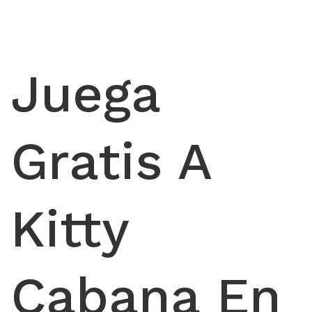
Juega
Gratis A
Kitty
Cabana En