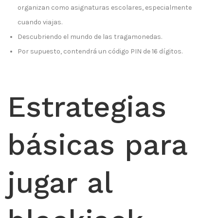
organizan como asignaturas escolares, especialmente
cuando viajas.
Descubriendo el mundo de las tragamonedas.
Por supuesto, contendrá un código PIN de 16 dígitos.
Estrategias
básicas para
jugar al