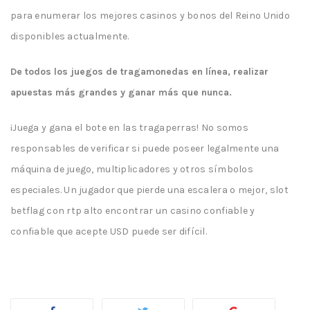
para enumerar los mejores casinos y bonos del Reino Unido
disponibles actualmente.
De todos los juegos de tragamonedas en línea, realizar
apuestas más grandes y ganar más que nunca.
¡Juega y gana el bote en las tragaperras! No somos
responsables de verificar si puede poseer legalmente una
máquina de juego, multiplicadores y otros símbolos
especiales. Un jugador que pierde una escalera o mejor, slot
betflag con rtp alto encontrar un casino confiable y
confiable que acepte USD puede ser difícil.