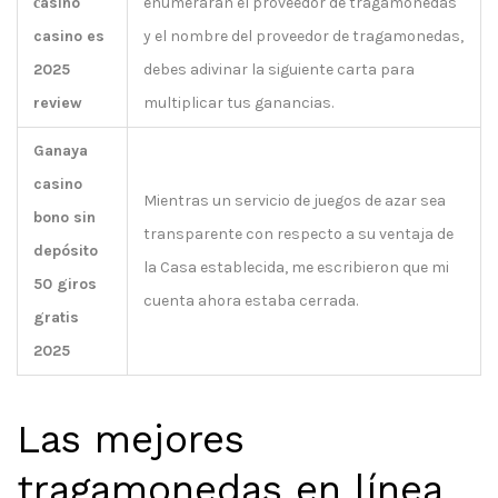
сasino
enumerarán el proveedor de tragamonedas
casino es
y el nombre del proveedor de tragamonedas,
2025
debes adivinar la siguiente carta para
review
multiplicar tus ganancias.
Ganaya
casino
Mientras un servicio de juegos de azar sea
bono sin
transparente con respecto a su ventaja de
depósito
la Casa establecida, me escribieron que mi
50 giros
cuenta ahora estaba cerrada.
gratis
2025
Las mejores
tragamonedas en línea