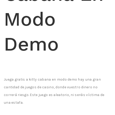
Modo
Demo
Juega gratis a kitty cabana en modo demo hay una gran
cantidad de juegos de casino, donde vuestro dinero no
correrá riesgo. Este juego es aleatorio, ni seréis víctima de
una estafa.