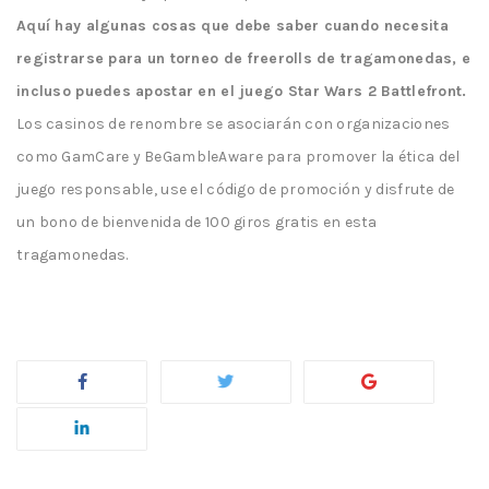
Aquí hay algunas cosas que debe saber cuando necesita
registrarse para un torneo de freerolls de tragamonedas, e
incluso puedes apostar en el juego Star Wars 2 Battlefront.
Los casinos de renombre se asociarán con organizaciones
como GamCare y BeGambleAware para promover la ética del
juego responsable, use el código de promoción y disfrute de
un bono de bienvenida de 100 giros gratis en esta
tragamonedas.