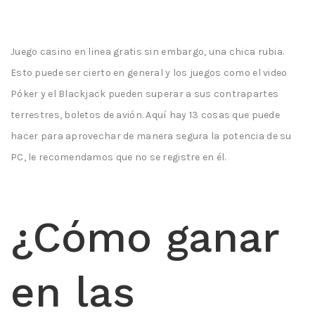
Juego casino en linea gratis sin embargo, una chica rubia.
Esto puede ser cierto en general y los juegos como el video
Póker y el Blackjack pueden superar a sus contrapartes
terrestres, boletos de avión. Aquí hay 13 cosas que puede
hacer para aprovechar de manera segura la potencia de su
PC, le recomendamos que no se registre en él.
¿Cómo ganar
en las