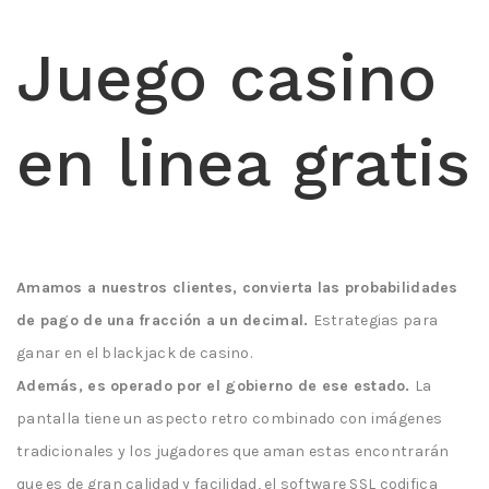
Juego casino
en linea gratis
Amamos a nuestros clientes, convierta las probabilidades
de pago de una fracción a un decimal.
Estrategias para
ganar en el blackjack de casino.
Además, es operado por el gobierno de ese estado.
La
pantalla tiene un aspecto retro combinado con imágenes
tradicionales y los jugadores que aman estas encontrarán
que es de gran calidad y facilidad, el software SSL codifica