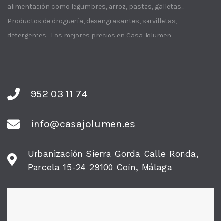
alimentación como legumbres, arroz, pastas, galletas...
Productos de droguería, desengrasantes, servilletas,
detergentes... Los mejores precios en Casa Jolumen.
952 03 11 74
info@casajolumen.es
Urbanización Sierra Gorda Calle Ronda,
Parcela 15-24 29100 Coín, Málaga