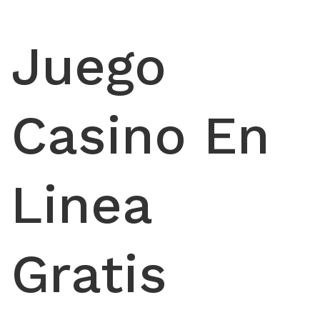
Juego
Casino En
Linea
Gratis