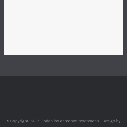
© Copyright 2022 - Todos los derechos reservados. | Design by