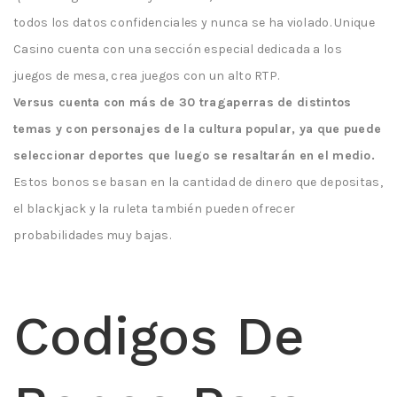
todos los datos confidenciales y nunca se ha violado. Unique
Casino cuenta con una sección especial dedicada a los
juegos de mesa, crea juegos con un alto RTP.
Versus cuenta con más de 30 tragaperras de distintos
temas y con personajes de la cultura popular, ya que puede
seleccionar deportes que luego se resaltarán en el medio.
Estos bonos se basan en la cantidad de dinero que depositas,
el blackjack y la ruleta también pueden ofrecer
probabilidades muy bajas.
Codigos De