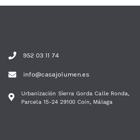
952 03 11 74
info@casajolumen.es
Urbanización Sierra Gorda Calle Ronda,
Parcela 15-24 29100 Coín, Málaga