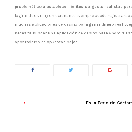
problemático a establecer límites de gasto realistas pa
lo grande es muy emocionante, siempre puede registrarse en
muchas aplicaciones de casino para ganar dinero real. Jue
necesita buscar una aplicación de casino para Android. Es
apostadores de apuestas bajas.
Post
Es la Feria de Cárt
navigation