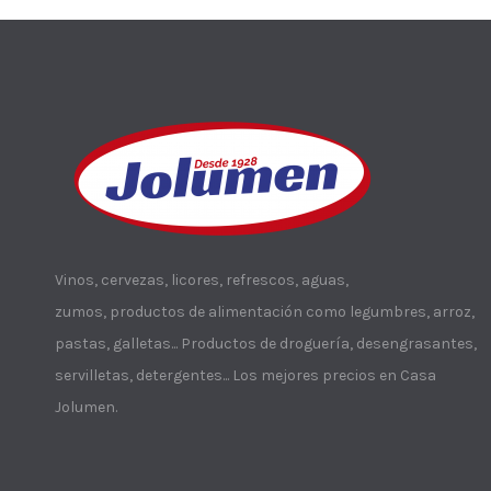
Vinos, cervezas, licores, refrescos, aguas,
zumos, productos de alimentación como legumbres, arroz,
pastas, galletas... Productos de droguería, desengrasantes,
servilletas, detergentes... Los mejores precios en Casa
Jolumen.