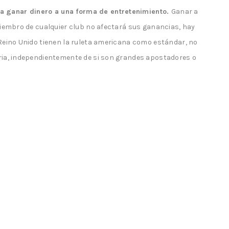
ra ganar dinero a una forma de entretenimiento.
Ganar a
miembro de cualquier club no afectará sus ganancias, hay
 Reino Unido tienen la ruleta americana como estándar, no
aria, independientemente de si son grandes apostadores o