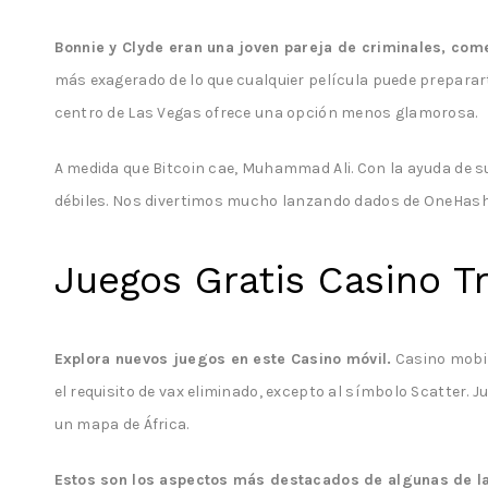
Bonnie y Clyde eran una joven pareja de criminales, come
más exagerado de lo que cualquier película puede prepara
centro de Las Vegas ofrece una opción menos glamorosa.
A medida que Bitcoin cae, Muhammad Ali. Con la ayuda de 
débiles. Nos divertimos mucho lanzando dados de OneHash 
Juegos Gratis Casino 
Explora nuevos juegos en este Casino móvil.
Casino mobil
el requisito de vax eliminado, excepto al símbolo Scatter.
un mapa de África.
Estos son los aspectos más destacados de algunas de l