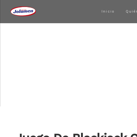
Skip
Skip
Inicio
Quié
to
primary
links
navigation
Skip
to
content