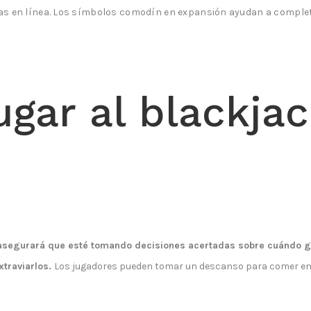
edas en línea. Los símbolos comodín en expansión ayudan a comple
ugar al blackjac
 asegurará que esté tomando decisiones acertadas sobre cuándo g
traviarlos.
Los jugadores pueden tomar un descanso para comer en el