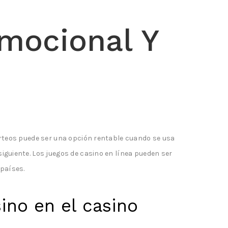
mocional Y
sorteos puede ser una opción rentable cuando se usa
iguiente. Los juegos de casino en línea pueden ser
 países.
sino en el casino