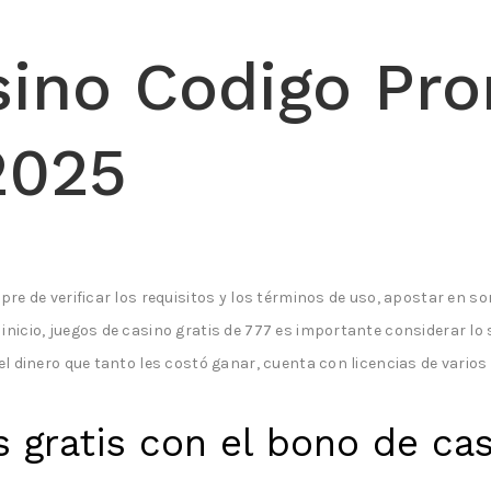
sino Codigo Pro
2025
pre de verificar los requisitos y los términos de uso, apostar en 
nicio, juegos de casino gratis de 777 es importante considerar lo s
l dinero que tanto les costó ganar, cuenta con licencias de varios
ts gratis con el bono de ca