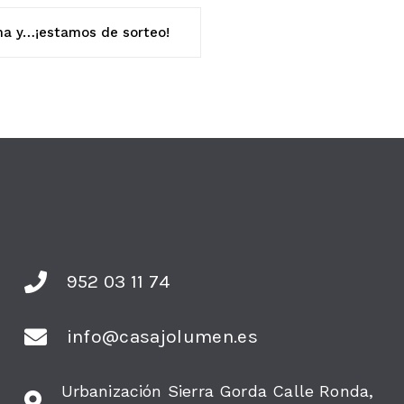
ama y…¡estamos de sorteo!
952 03 11 74
info@casajolumen.es
Urbanización Sierra Gorda Calle Ronda,