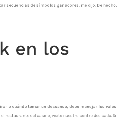
tar secuencias de símbolos ganadores, me dijo. De hecho,
k en los
irar o cuándo tomar un descanso, debe manejar los vales
 restaurante del casino, visite nuestro centro dedicado.
Si