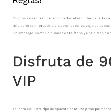
Reglas!
Muchos se sentirán decepcionados al escuchar la falta de d
este bono es imprescindible para todos los viajeros espac
Sin embargo, como un número de teléfono y una dirección de 
Disfruta de 9
VIP
Apuesta Call Este tipo de apuesta se utiliza principalment