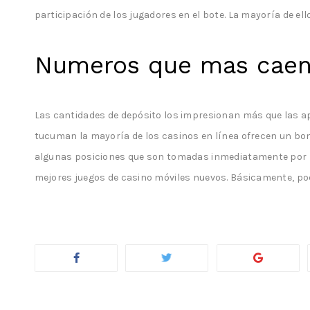
participación de los jugadores en el bote. La mayoría de el
Numeros que mas caen 
Las cantidades de depósito los impresionan más que las ap
tucuman la mayoría de los casinos en línea ofrecen un bono
algunas posiciones que son tomadas inmediatamente por nuev
mejores juegos de casino móviles nuevos. Básicamente, po