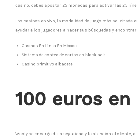
casino, debes apostar 25 monedas para activar las 25 líne
Los casinos en vivo, la modalidad de juego más solicitada e
ayudar a los jugadores a hacer sus búsquedas y encontrar e
Casinos En Línea En México
Sistema de conteo de cartas en blackjack
Casino primitivo albacete
100 euros en 
Wooly se encarga de la seguridad y la atención al cliente,