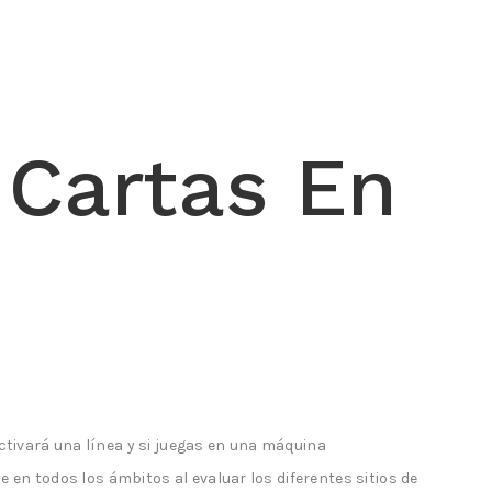
Cartas En
ctivará una línea y si juegas en una máquina
en todos los ámbitos al evaluar los diferentes sitios de