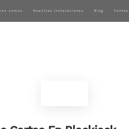
nes somos
Nuestras instalaciones
Blog
Contac