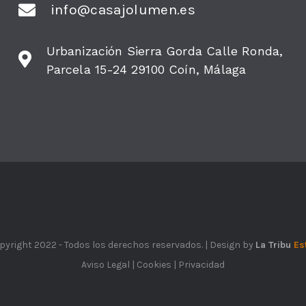
info@casajolumen.es
Urbanización Sierra Gorda Calle Ronda,
Parcela 15-24 29100 Coín, Málaga
pyright 2022 - Todos los derechos reservados. | Design by
La Tribu
Es
Aviso Legal | Cookies | Privacidad