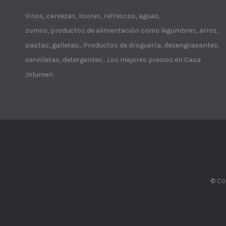
Vinos, cervezas, licores, refrescos, aguas,
zumos, productos de alimentación como legumbres, arroz,
pastas, galletas... Productos de droguería, desengrasantes,
servilletas, detergentes... Los mejores precios en Casa
Jolumen.
© Co