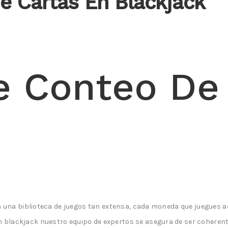
e Cartas En Blackjack
e Conteo De 
Con una biblioteca de juegos tan extensa, cada moneda que juegues a
blackjack nuestro equipo de expertos se asegura de ser coherente 