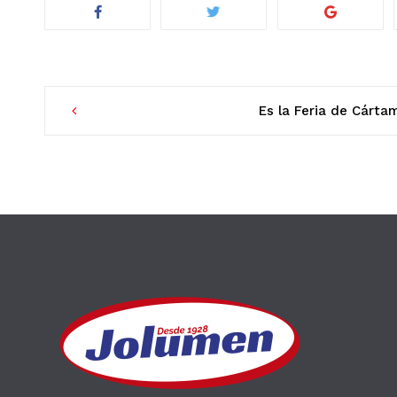
Post
Es la Feria de Cárt
navigation