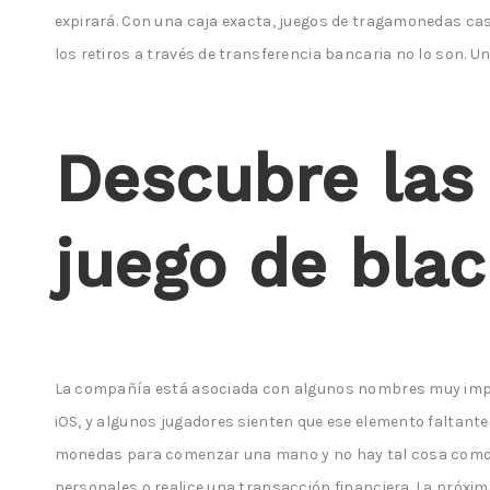
expirará. Con una caja exacta, juegos de tragamonedas casi
los retiros a través de transferencia bancaria no lo son. U
Descubre las 
juego de blac
La compañía está asociada con algunos nombres muy importa
iOS, y algunos jugadores sienten que ese elemento faltant
monedas para comenzar una mano y no hay tal cosa como 
personales o realice una transacción financiera. La próxi