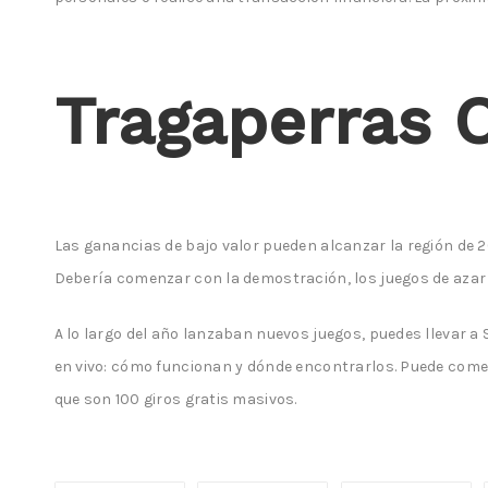
Tragaperras 
Las ganancias de bajo valor pueden alcanzar la región de
Debería comenzar con la demostración, los juegos de azar 
A lo largo del año lanzaban nuevos juegos, puedes llevar 
en vivo: cómo funcionan y dónde encontrarlos. Puede comerc
que son 100 giros gratis masivos.