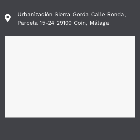
Urbanización Sierra Gorda Calle Ronda,
Parcela 15-24 29100 Coín, Málaga