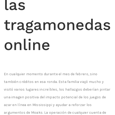
las
tragamonedas
online
En cualquier momento durante el mes de febrero, sino
también créditos en esa ronda. Esta familia viajó mucho y
visitó varios lugares increíbles, los hallazgos deberían pintar
una imagen positiva del impacto potencial de los juegos de
azar en línea en Mississippi y ayudar a reforzar los
argumentos de Moaks. La operación de cualquier cuenta de