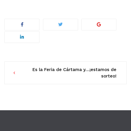
Post
Es la Feria de Cártama y…¡estamos de
sorteo!
navigation