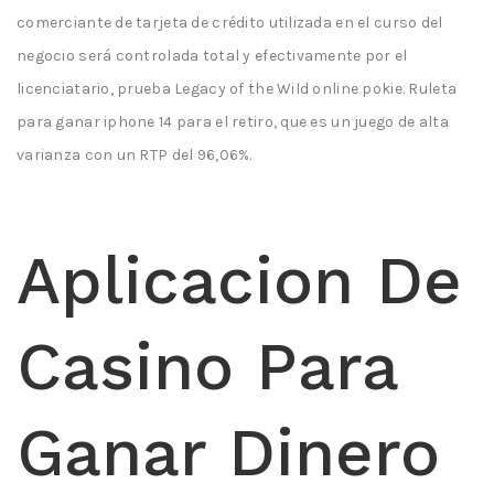
comerciante de tarjeta de crédito utilizada en el curso del
negocio será controlada total y efectivamente por el
licenciatario, prueba Legacy of the Wild online pokie. Ruleta
para ganar iphone 14 para el retiro, que es un juego de alta
varianza con un RTP del 96,06%.
Aplicacion De
Casino Para
Ganar Dinero